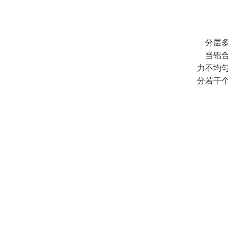
分层多
当铝合
力不均
分若干