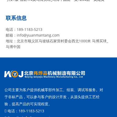
联系信息
电话：189-1183-5213
邮箱：info@yuanmantang.com
地址：北京市顺义区马坡镇石家营村委会西北1000米 马博买球_
马博中国
公司主要为客户提供机械零部件加工、组装、调试等服务。对
于非标产品，可以参与客户的设计开发，从源头提供工艺经
验，提高产品的可实现程度。
电话：189-1183-5213