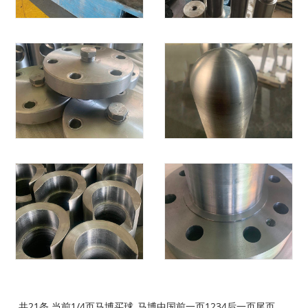
共21条 当前1/4页
马博买球_马博中国
前一页
1
2
3
4
后一页
尾页