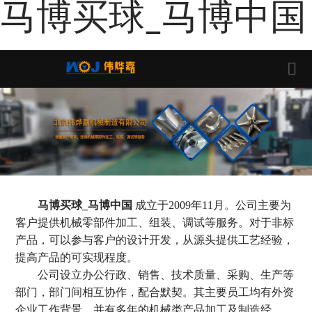
马博买球_马博中国
马博买球_马博中国
成立于2009年11月。公司主要为
客户提供机械零部件加工、组装、调试等服务。对于非标
产品，可以参与客户的设计开发，从源头提供工艺经验，
提高产品的可实现程度。
公司设立办公行政、销售、技术质量、采购、生产等
部门，部门间相互协作，配合默契。其主要员工均有外资
企业工作背景，并有多年的机械类产品加工及制造经