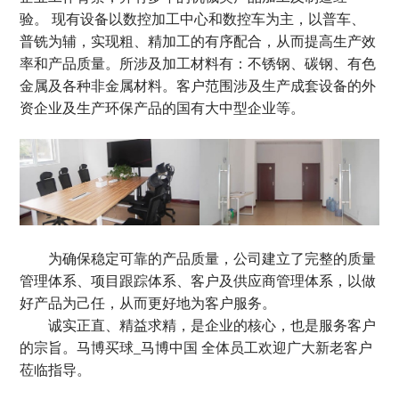
验。 现有设备以数控加工中心和数控车为主，以普车、
普铣为辅，实现粗、精加工的有序配合，从而提高生产效
率和产品质量。所涉及加工材料有：不锈钢、碳钢、有色
金属及各种非金属材料。客户范围涉及生产成套设备的外
资企业及生产环保产品的国有大中型企业等。
为确保稳定可靠的产品质量，公司建立了完整的质量
管理体系、项目跟踪体系、客户及供应商管理体系，以做
好产品为己任，从而更好地为客户服务。
诚实正直、精益求精，是企业的核心，也是服务客户
的宗旨。马博买球_马博中国 全体员工欢迎广大新老客户
莅临指导。